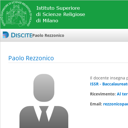
Paolo Rezzonico
Paolo Rezzonico
Il docente insegna 
ISSR - Baccalaureat
Ricevimento:
Al te
Email:
rezzonicopa