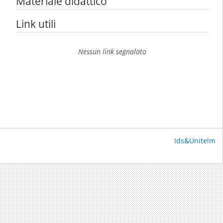
Materiale didattico
Link utili
Nessun link segnalato
Ids&Unitelm