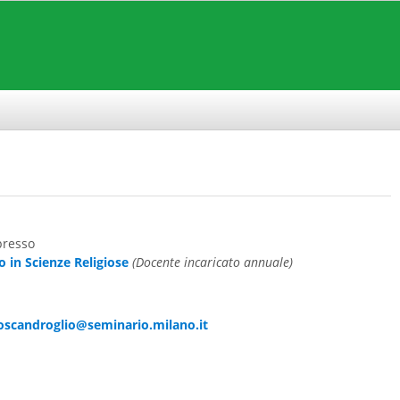
presso
o in Scienze Religiose
(Docente incaricato annuale)
oscandroglio@seminario.milano.it