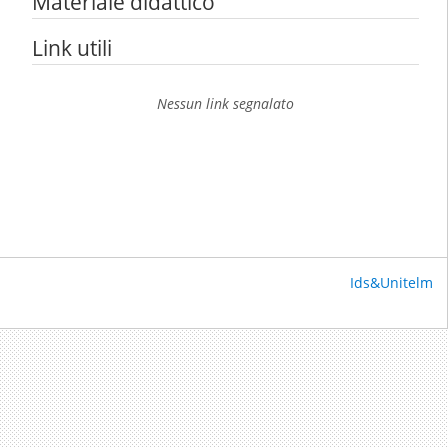
Materiale didattico
Link utili
Nessun link segnalato
Ids&Unitelm